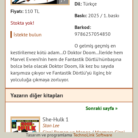
Dil:
Türkçe
Fiyatı:
110 TL
Baskı:
2025 / 1. baskı
Stokta yok!
Barkod:
9786257054850
İstekte bulun
O gelmiş geçmiş en
kestirilemez kötü adam...
O Doktor Doom...
İleride hem
Marvel Evreni’nin hem de Fantastik Dörtlü’nün
başına
bolca bela olacak Doktor Doom, ilk kez bu sayıda
karşımıza çıkıyor ve Fantastik Dörtlü’yü ilginç bir
yolculuğa çıkmaya zorluyor.
Yazarın diğer kitapları
Sonraki sayfa »
She-Hulk 1
Stan Lee
Çizgi Roman ve Manga
/
Marmara Çizgi
Tasarım ve programlama
TechnoLink Software