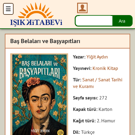
Baş Belaları ve Başyapıtları
Yazar:
Yiğit Aydın
Yayınevi:
Kronik Kitap
Tür:
Sanat / Sanat Tarihi
ve Kuramı
Sayfa sayısı:
272
Kapak türü:
Karton
Kağıt türü:
2. Hamur
Dil:
Türkçe