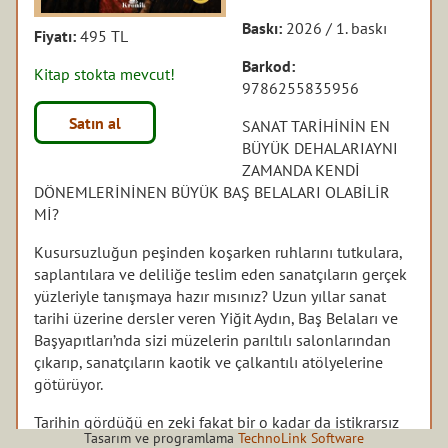
Baskı:
2026 / 1. baskı
Fiyatı:
495 TL
Barkod:
Kitap stokta mevcut!
9786255835956
Satın al
SANAT TARİHİNİN EN
BÜYÜK DEHALARIAYNI
ZAMANDA KENDİ
DÖNEMLERİNİNEN BÜYÜK BAŞ BELALARI OLABİLİR
Mİ?
Kusursuzluğun peşinden koşarken ruhlarını tutkulara,
saplantılara ve deliliğe teslim eden sanatçıların gerçek
yüzleriyle tanışmaya hazır mısınız? Uzun yıllar sanat
tarihi üzerine dersler veren Yiğit Aydın, Baş Belaları ve
Başyapıtları’nda sizi müzelerin parıltılı salonlarından
çıkarıp, sanatçıların kaotik ve çalkantılı atölyelerine
götürüyor.
Tarihin gördüğü en zeki fakat bir o kadar da istikrarsız
Tasarım ve programlama
TechnoLink Software
insanlardan Leonardo da Vinci’nin bitmek bilmez