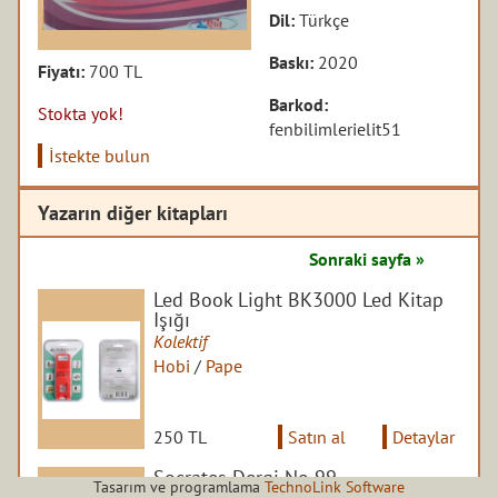
Dil:
Türkçe
Baskı:
2020
Fiyatı:
700 TL
Barkod:
Stokta yok!
fenbilimlerielit51
İstekte bulun
Yazarın diğer kitapları
Sonraki sayfa »
Led Book Light BK3000 Led Kitap
Işığı
Kolektif
Hobi
/
Pape
250 TL
Satın al
Detaylar
Socrates Dergi No 99
Tasarım ve programlama
TechnoLink Software