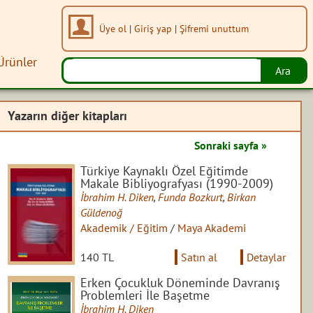
Üye ol
|
Giriş yap
|
Şifremi unuttum
Ürünler
Yazarın diğer kitapları
Sonraki sayfa »
Türkiye Kaynaklı Özel Eğitimde
Makale Bibliyografyası (1990-2009)
İbrahim H. Diken
,
Funda Bozkurt
,
Birkan
Güldenoğ
Akademik / Eğitim
/
Maya Akademi
140 TL
Satın al
Detaylar
Erken Çocukluk Döneminde Davranış
Problemleri İle Başetme
İbrahim H. Diken