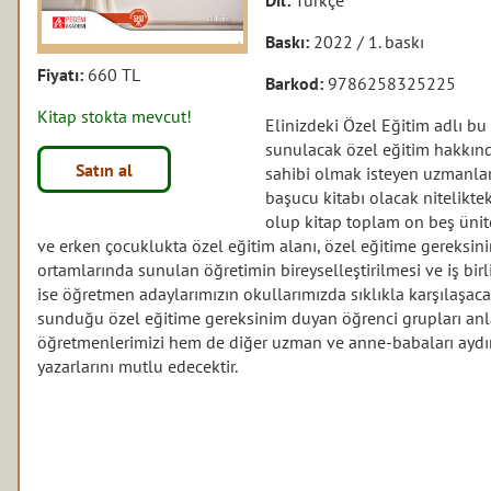
Baskı:
2022 / 1. baskı
Fiyatı:
660 TL
Barkod:
9786258325225
Kitap stokta mevcut!
Elinizdeki Özel Eğitim adlı bu
sunulacak özel eğitim hakkında
Satın al
sahibi olmak isteyen uzmanlar 
başucu kitabı olacak nitelikte
olup kitap toplam on beş ünit
ve erken çocuklukta özel eğitim alanı, özel eğitime gereksin
ortamlarında sunulan öğretimin bireyselleştirilmesi ve iş bir
ise öğretmen adaylarımızın okullarımızda sıklıkla karşılaşa
sunduğu özel eğitime gereksinim duyan öğrenci grupları anl
öğretmenlerimizi hem de diğer uzman ve anne-babaları aydınla
yazarlarını mutlu edecektir.