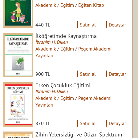
Akademik / Eğitim
/
Eğiten Kitap
440 TL
Satın al
Detaylar
İlköğretimde Kaynaştırma
İbrahim H. Diken
Akademik / Eğitim
/
Pegem Akademi
Yayınları
900 TL
Satın al
Detaylar
Erken Çocukluk Eğitimi
İbrahim H. Diken
Akademik / Eğitim
/
Pegem Akademi
Yayınları
870 TL
Satın al
Detaylar
Zihin Yetersizliği ve Otizm Spektrum