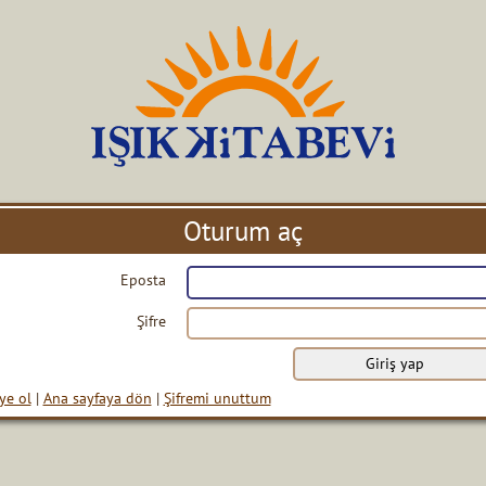
Oturum aç
Eposta
Şifre
ye ol
|
Ana sayfaya dön
|
Şifremi unuttum