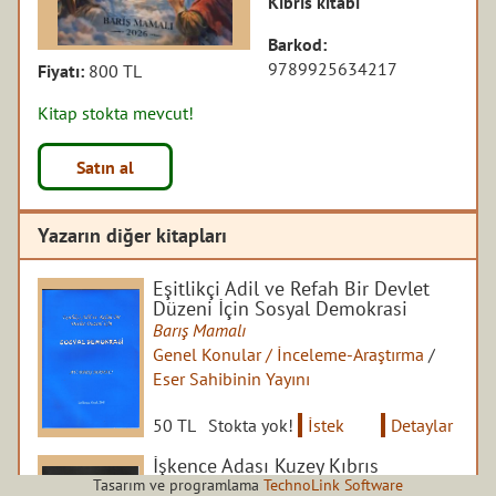
Kıbrıs kitabı
Barkod:
9789925634217
Fiyatı:
800 TL
Kitap stokta mevcut!
Satın al
Yazarın diğer kitapları
Eşitlikçi Adil ve Refah Bir Devlet
Düzeni İçin Sosyal Demokrasi
Barış Mamalı
Genel Konular / İnceleme-Araştırma
/
Eser Sahibinin Yayını
50 TL
Stokta yok!
İstek
Detaylar
İşkence Adası Kuzey Kıbrıs
Tasarım ve programlama
TechnoLink Software
Barış Mamalı