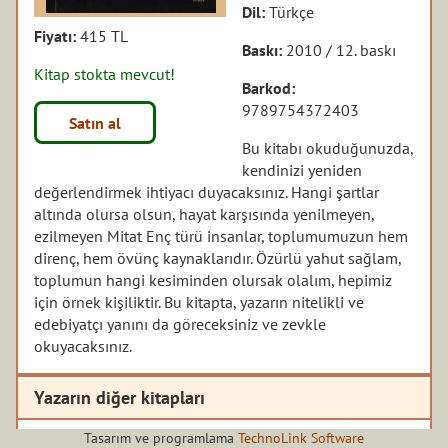
Dil:
Türkçe
Fiyatı:
415 TL
Baskı:
2010 / 12. baskı
Kitap stokta mevcut!
Barkod:
9789754372403
Satın al
Bu kitabı okuduğunuzda,
kendinizi yeniden
değerlendirmek ihtiyacı duyacaksınız. Hangi şartlar
altında olursa olsun, hayat karşısında yenilmeyen,
ezilmeyen Mitat Enç türü insanlar, toplumumuzun hem
direnç, hem övünç kaynaklarıdır. Özürlü yahut sağlam,
toplumun hangi kesiminden olursak olalım, hepimiz
için örnek kişiliktir. Bu kitapta, yazarın nitelikli ve
edebiyatçı yanını da göreceksiniz ve zevkle
okuyacaksınız.
Yazarın diğer kitapları
Tasarım ve programlama
TechnoLink Software
Uzun Çarşının Uluları