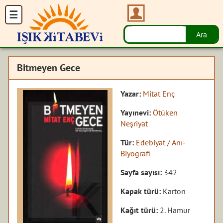
Bitmeyen Gece
Yazar:
Mitat Enç
Yayınevi:
Ötüken
Neşriyat
Tür:
Edebiyat / Anı-
Biyografi
Sayfa sayısı:
342
Kapak türü:
Karton
Kağıt türü:
2. Hamur