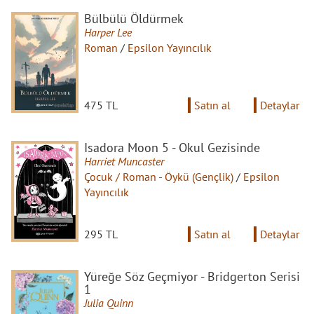
Bülbülü Öldürmek
Harper Lee
Roman
/
Epsilon Yayıncılık
475 TL
Satın al
Detaylar
Isadora Moon 5 - Okul Gezisinde
Harriet Muncaster
Çocuk / Roman - Öykü (Gençlik)
/
Epsilon
Yayıncılık
295 TL
Satın al
Detaylar
Yüreğe Söz Geçmiyor - Bridgerton Serisi
1
Julia Quinn