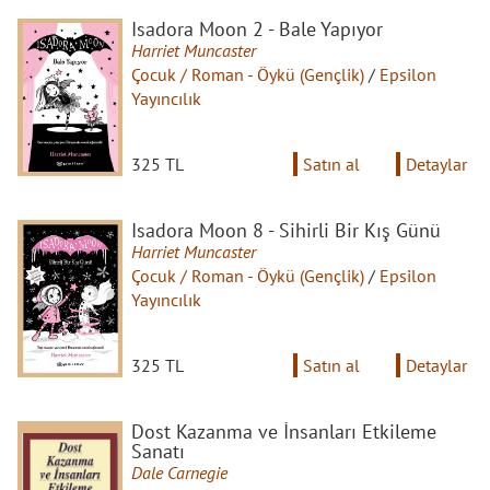
Isadora Moon 2 - Bale Yapıyor
Harriet Muncaster
Çocuk / Roman - Öykü (Gençlik)
/
Epsilon
Yayıncılık
325 TL
Satın al
Detaylar
Isadora Moon 8 - Sihirli Bir Kış Günü
Harriet Muncaster
Çocuk / Roman - Öykü (Gençlik)
/
Epsilon
Yayıncılık
325 TL
Satın al
Detaylar
Dost Kazanma ve İnsanları Etkileme
Sanatı
Dale Carnegie