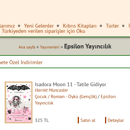
larımız
Yeni Gelenler
Kıbrıs Kitapları
Türler
Türkiyeden verilen siparişler için Oku
Epsilon Yayıncılık
»
»
Ana sayfa
Yayınevleri
nete Özel İndirimler
Isadora Moon 11 - Tatile Gidiyor
Harriet Muncaster
Çocuk / Roman - Öykü (Gençlik)
/
Epsilon
Yayıncılık
325 TL
Satın al
Detaylar