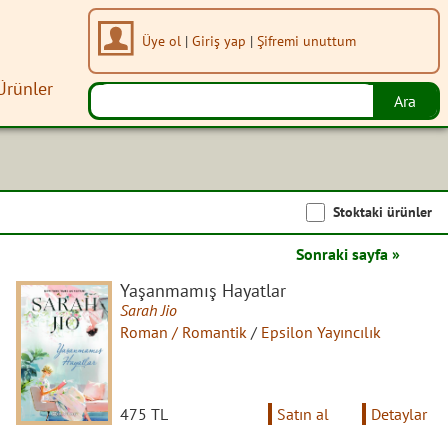
Üye ol
|
Giriş yap
|
Şifremi unuttum
Ürünler
Stoktaki ürünler
Sonraki sayfa »
Yaşanmamış Hayatlar
Sarah Jio
Roman / Romantik
/
Epsilon Yayıncılık
475 TL
Satın al
Detaylar