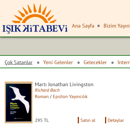
Ana Sayfa
Bizim Yayın
Çok Satanlar
Yeni Gelenler
Gelecekler
İnter
Martı Jonathan Livingston
Richard Bach
Roman
/
Epsilon Yayıncılık
295 TL
Satın al
Detaylar