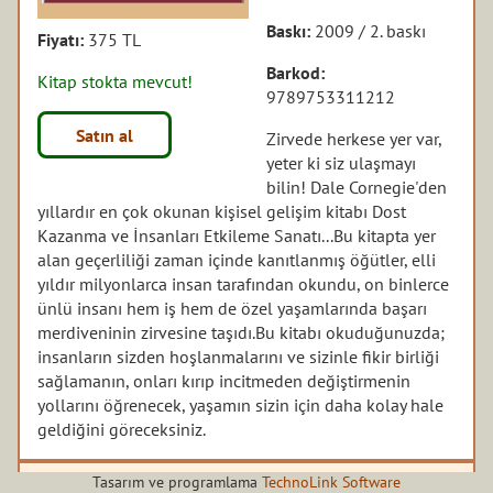
Baskı:
2009 / 2. baskı
Fiyatı:
375 TL
Barkod:
Kitap stokta mevcut!
9789753311212
Satın al
Zirvede herkese yer var,
yeter ki siz ulaşmayı
bilin! Dale Cornegie'den
yıllardır en çok okunan kişisel gelişim kitabı Dost
Kazanma ve İnsanları Etkileme Sanatı...Bu kitapta yer
alan geçerliliği zaman içinde kanıtlanmış öğütler, elli
yıldır milyonlarca insan tarafından okundu, on binlerce
ünlü insanı hem iş hem de özel yaşamlarında başarı
merdiveninin zirvesine taşıdı.Bu kitabı okuduğunuzda;
insanların sizden hoşlanmalarını ve sizinle fikir birliği
sağlamanın, onları kırıp incitmeden değiştirmenin
yollarını öğrenecek, yaşamın sizin için daha kolay hale
geldiğini göreceksiniz.
Tasarım ve programlama
TechnoLink Software
Yazarın diğer kitapları