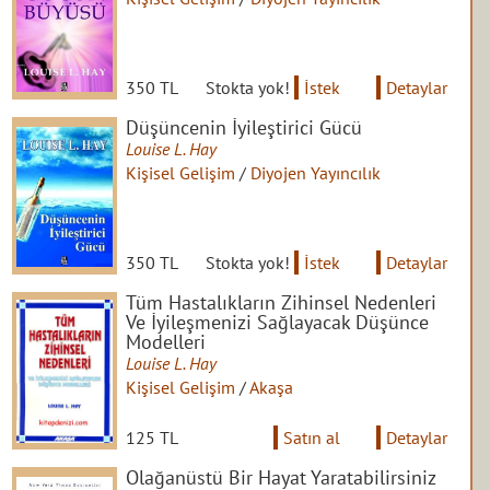
350 TL
Stokta yok!
İstek
Detaylar
Düşüncenin İyileştirici Gücü
Louise L. Hay
Kişisel Gelişim
/
Diyojen Yayıncılık
350 TL
Stokta yok!
İstek
Detaylar
Tüm Hastalıkların Zihinsel Nedenleri
Ve İyileşmenizi Sağlayacak Düşünce
Modelleri
Louise L. Hay
Kişisel Gelişim
/
Akaşa
125 TL
Satın al
Detaylar
Olağanüstü Bir Hayat Yaratabilirsiniz