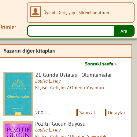
Üye ol
|
Giriş yap
|
Şifremi unuttum
Ürünler
Yazarın diğer kitapları
Sonraki sayfa »
21 Günde Ustalaş - Olumlamalar
Louise L. Hay
Kişisel Gelişim
/
Omega Yayınları
200 TL
Satın al
Detaylar
Pozitif Gücün Büyüsü
Louise L. Hay
Kişisel Gelişim
/
Diyojen Yayıncılık