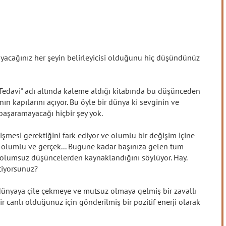
acağınız her şeyin belirleyicisi olduğunu hiç düşündünüz
Tedavi" adı altında kaleme aldığı kitabında bu düşünceden
ın kapılarını açıyor. Bu öyle bir dünya ki sevginin ve
başaramayacağı hiçbir şey yok.
şmesi gerektiğini fark ediyor ve olumlu bir değişim içine
yi, olumlu ve gerçek... Bugüne kadar başınıza gelen tüm
z olumsuz düşüncelerden kaynaklandığını söylüyor. Hay.
tiyorsunuz?
u dünyaya çile çekmeye ve mutsuz olmaya gelmiş bir zavallı
r canlı olduğunuz için gönderilmiş bir pozitif enerji olarak