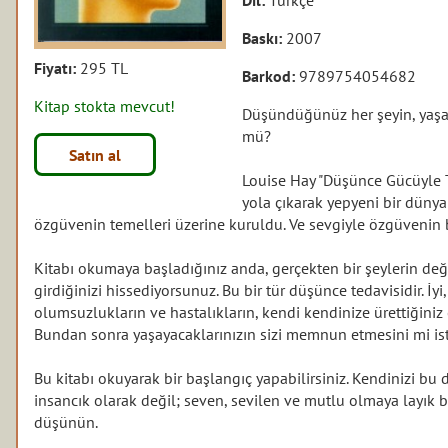
Baskı:
2007
Fiyatı:
295 TL
Barkod:
9789754054682
Kitap stokta mevcut!
Düşündüğünüz her şeyin, yaşay
mü?
Satın al
Louise Hay "Düşünce Gücüyle 
yola çıkarak yepyeni bir dünyan
özgüvenin temelleri üzerine kuruldu. Ve sevgiyle özgüvenin 
Kitabı okumaya başladığınız anda, gerçekten bir şeylerin deği
girdiğinizi hissediyorsunuz. Bu bir tür düşünce tedavisidir. İ
olumsuzlukların ve hastalıkların, kendi kendinize ürettiğini
Bundan sonra yaşayacaklarınızın sizi memnun etmesini mi is
Bu kitabı okuyarak bir başlangıç yapabilirsiniz. Kendinizi b
insancık olarak değil; seven, sevilen ve mutlu olmaya layık bi
düşünün.