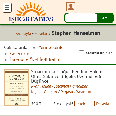
Stephen Hanselman
»
»
Ana sayfa
Yazarlar
Çok Satanlar
Yeni Gelenler
Stoktaki ürünler
Gelecekler
İnternete Özel İndirimler
Stoacının Günlüğü - Kendine Hakim
Olma Sabır ve Bilgelik Üzerine 366
Düşünce
Ryan Holiday
,
Stephen Hanselman
Kişisel Gelişim
/
Pegasus Yayınları
500 TL
Stokta yok!
İstek
Detaylar