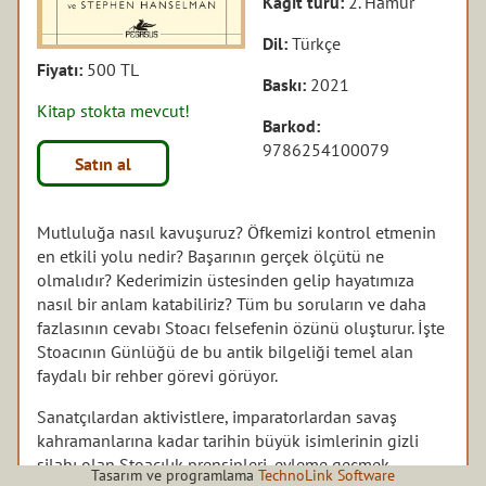
Kağıt türü:
2. Hamur
Dil:
Türkçe
Fiyatı:
500 TL
Baskı:
2021
Kitap stokta mevcut!
Barkod:
9786254100079
Satın al
Mutluluğa nasıl kavuşuruz? Öfkemizi kontrol etmenin
en etkili yolu nedir? Başarının gerçek ölçütü ne
olmalıdır? Kederimizin üstesinden gelip hayatımıza
nasıl bir anlam katabiliriz? Tüm bu soruların ve daha
fazlasının cevabı Stoacı felsefenin özünü oluşturur. İşte
Stoacının Günlüğü de bu antik bilgeliği temel alan
faydalı bir rehber görevi görüyor.
Sanatçılardan aktivistlere, imparatorlardan savaş
kahramanlarına kadar tarihin büyük isimlerinin gizli
silahı olan Stoacılık prensipleri, eyleme geçmek
Tasarım ve programlama
TechnoLink Software