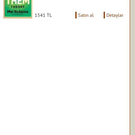
1541 TL
Satın al
Detaylar