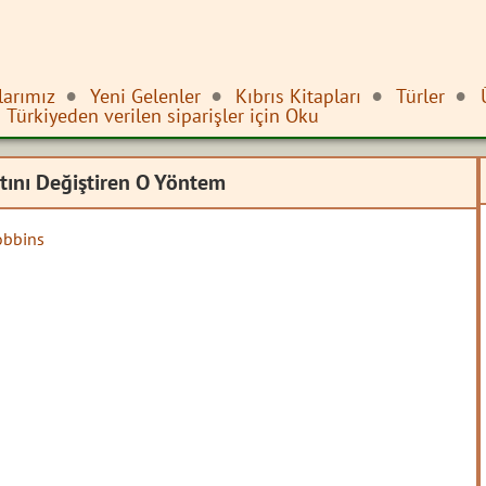
larımız
Yeni Gelenler
Kıbrıs Kitapları
Türler
Türkiyeden verilen siparişler için Oku
atını Değiştiren O Yöntem
obbins