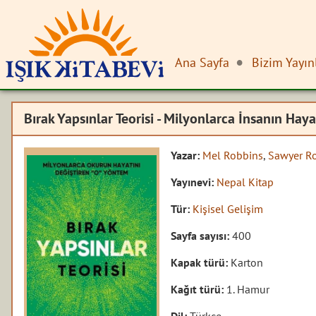
Ana Sayfa
Bizim Yayın
Bırak Yapsınlar Teorisi - Milyonlarca İnsanın Hay
Yazar:
Mel Robbins
,
Sawyer R
Yayınevi:
Nepal Kitap
Tür:
Kişisel Gelişim
Sayfa sayısı:
400
Kapak türü:
Karton
Kağıt türü:
1. Hamur
Dil:
Türkçe