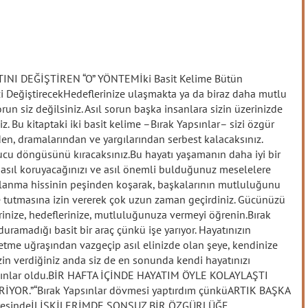
I DEĞİŞTİREN “O” YÖNTEMİki Basit Kelime Bütün
zi DeğiştirecekHedeflerinize ulaşmakta ya da biraz daha mutlu
run siz değilsiniz. Asıl sorun başka insanlara sizin üzerinizde
 Bu kitaptaki iki basit kelime –Bırak Yapsınlar– sizi özgür
nden, dramalarından ve yargılarından serbest kalacaksınız.
ucu döngüsünü kıracaksınız.Bu hayatı yaşamanın daha iyi bir
zi nasıl koruyacağınızı ve asıl önemli bulduğunuz meselelere
ylanma hissinin peşinden koşarak, başkalarının mutluluğunu
e tutmasına izin vererek çok uzun zaman geçirdiniz. Gücünüzü
rinize, hedeflerinize, mutluluğunuza vermeyi öğrenin.Bırak
ramadığı basit bir araç çünkü işe yarıyor. Hayatınızın
 etme uğraşından vazgeçip asıl elinizde olan şeye, kendinize
in verdiğiniz anda siz de en sonunda kendi hayatınızı
 Yapsınlar oldu.BİR HAFTA İÇİNDE HAYATIM ÖYLE KOLAYLAŞTI
İRİYOR.”“Bırak Yapsınlar dövmesi yaptırdım çünküARTIK BAŞKA
sayesindeİLİŞKİLERİMDE SONSUZ BİR ÖZGÜRLÜĞE