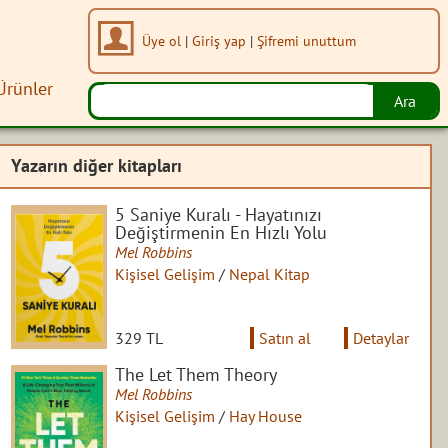
Üye ol
|
Giriş yap
|
Şifremi unuttum
Ürünler
Yazarın diğer kitapları
5 Saniye Kuralı - Hayatınızı
Değiştirmenin En Hızlı Yolu
Mel Robbins
Kişisel Gelişim
/
Nepal Kitap
329 TL
Satın al
Detaylar
The Let Them Theory
Mel Robbins
Kişisel Gelişim
/
Hay House