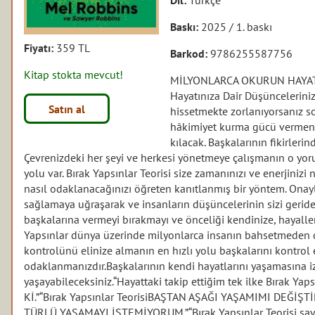
Baskı:
2025 / 1. baskı
Fiyatı:
359 TL
Barkod:
9786255587756
Kitap stokta mevcut!
MİLYONLARCA OKURUN HAYATIN
Hayatınıza Dair Düşüncelerini
Satın al
hissetmekte zorlanıyorsanız so
hâkimiyet kurma gücü vermeniz.
kılacak. Başkalarının fikirleri
Çevrenizdeki her şeyi ve herkesi yönetmeye çalışmanın o yor
yolu var. Bırak Yapsınlar Teorisi size zamanınızı ve enerjini
nasıl odaklanacağınızı öğreten kanıtlanmış bir yöntem. Ona
sağlamaya uğraşarak ve insanların düşüncelerinin sizi gerid
başkalarına vermeyi bırakmayı ve önceliği kendinize, hayalle
Yapsınlar dünya üzerinde milyonlarca insanın bahsetmeden du
kontrolünü elinize almanın en hızlı yolu başkalarını kontrol
odaklanmanızdır.Başkalarının kendi hayatlarını yaşamasına iz
yaşayabileceksiniz.“Hayattaki takip ettiğim tek ilke Bırak
Kİ.”“Bırak Yapsınlar TeorisiBAŞTAN AŞAĞI YAŞAMIMI DEĞİŞT
TÜRLÜ YAŞAMAYI İSTEMİYORUM.”“Bırak Yapsınlar Teorisi 