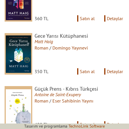
360 TL
Satın al
Detaylar
Gece Yarısı Kütüphanesi
Matt Haig
Roman
/
Domingo Yayınevi
350 TL
Satın al
Detaylar
Güçük Prens - Kıbrıs Türkçesi
Antoine de Saint-Exupery
Roman
/
Eser Sahibinin Yayını
400 TL
Satın al
Detaylar
Tasarım ve programlama
TechnoLink Software