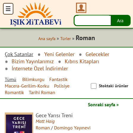
Roman
»
»
Ana sayfa
Türler
Çok Satanlar
Yeni Gelenler
Gelecekler
Bizim Yayınlarımız
Kıbrıs Kitapları
İnternete Özel İndirimler
Tümü
Bilimkurgu
Fantastik
Macera-Gerilim-Korku
Polisiye
Stoktaki ürünler
Romantik
Tarihi Roman
Sonraki sayfa »
Gece Yarısı Treni
Matt Haig
Roman
/
Domingo Yayınevi