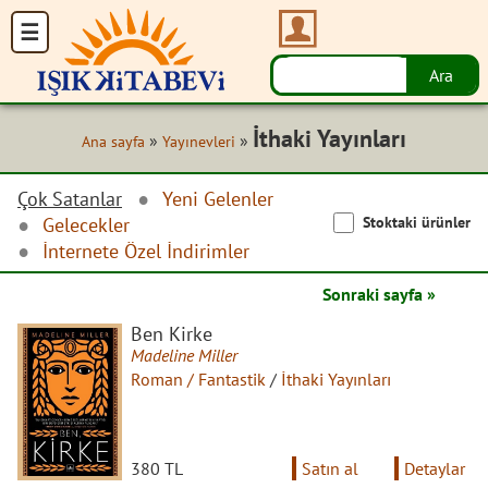
İthaki Yayınları
»
»
Ana sayfa
Yayınevleri
Çok Satanlar
Yeni Gelenler
Stoktaki ürünler
Gelecekler
İnternete Özel İndirimler
Sonraki sayfa »
Ben Kirke
Madeline Miller
Roman / Fantastik
/
İthaki Yayınları
380 TL
Satın al
Detaylar