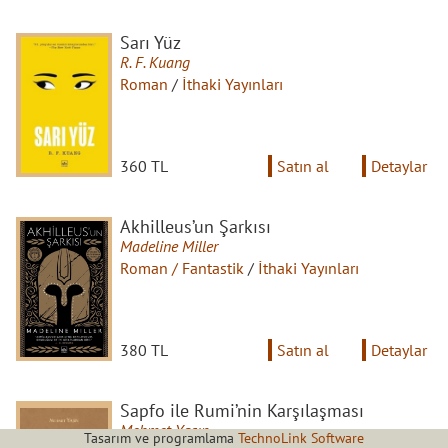
Sarı Yüz
R. F. Kuang
Roman
/
İthaki Yayınları
360 TL
Satın al
Detaylar
Akhilleus’un Şarkısı
Madeline Miller
Roman / Fantastik
/
İthaki Yayınları
380 TL
Satın al
Detaylar
Sapfo ile Rumi’nin Karşılaşması
Mehmet Yaşın
Tasarım ve programlama
TechnoLink Software