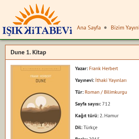
Ana Sayfa
Bizim Yayın
Dune 1. Kitap
Yazar:
Frank Herbert
Yayınevi:
İthaki Yayınları
Tür:
Roman / Bilimkurgu
Sayfa sayısı:
712
Kağıt türü:
2. Hamur
Dil:
Türkçe
Baskı:
2015