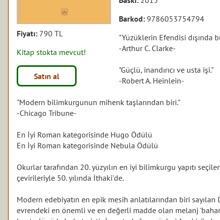
Barkod:
9786053754794
Fiyatı:
790 TL
"Yüzüklerin Efendisi dışında 
-Arthur C. Clarke-
Kitap stokta mevcut!
"Güçlü, inandırıcı ve usta işi."
Satın al
-Robert A. Heinlein-
"Modern bilimkurgunun mihenk taşlarından biri."
-Chicago Tribune-
En İyi Roman kategorisinde Hugo Ödülü
En İyi Roman kategorisinde Nebula Ödülü
Okurlar tarafından 20. yüzyılın en iyi bilimkurgu yapıtı seçil
çevirileriyle 50. yılında İthaki'de.
Modern edebiyatın en epik mesih anlatılarından biri sayılan Dun
evrendeki en önemli ve en değerli madde olan melanj 'bahara