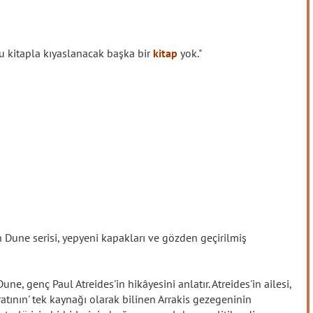
bu kitapla kıyaslanacak başka bir
kitap
yok."
en Dune serisi, yepyeni kapakları ve gözden geçirilmiş
e, genç Paul Atreides'in hikâyesini anlatır. Atreides'in ailesi,
tının' tek kaynağı olarak bilinen Arrakis gezegeninin