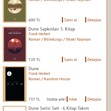
600 TL
Satın al
Detaylar
Dune Sapkınları 5. Kitap
Frank Herbert
Roman / Bilimkurgu
/
İthaki Yayınları
720 TL
Satın al
Detaylar
Dune
Frank Herbert
Roman
/
Random House
737 TL
Stokta yok!
İstek
Detaylar
Dune Serisi Seti - 6 Kitap Takım