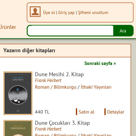
Üye ol
|
Giriş yap
|
Şifremi unuttum
Ürünler
Yazarın diğer kitapları
Sonraki sayfa »
Dune Mesihi 2. Kitap
Frank Herbert
Roman / Bilimkurgu
/
İthaki Yayınları
440 TL
Satın al
Detaylar
Dune Çocukları 3. Kitap
Frank Herbert
Roman / Bilimkurgu
/
İthaki Yayınları