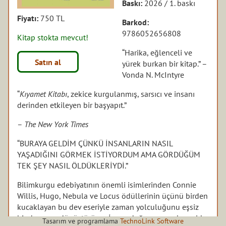
Baskı:
2026 / 1. baskı
Fiyatı:
750 TL
Barkod:
9786052656808
Kitap stokta mevcut!
“Harika, eğlenceli ve
Satın al
yürek burkan bir kitap.” –
Vonda N. McIntyre
“
Kıyamet Kitabı
, zekice kurgulanmış, sarsıcı ve insanı
derinden etkileyen bir başyapıt.”
–
The New York Times
“BURAYA GELDİM ÇÜNKÜ İNSANLARIN NASIL
YAŞADIĞINI GÖRMEK İSTİYORDUM AMA GÖRDÜĞÜM
TEK ŞEY NASIL ÖLDÜKLERİYDİ.”
Bilimkurgu edebiyatının önemli isimlerinden Connie
Willis, Hugo, Nebula ve Locus ödüllerinin üçünü birden
kucaklayan bu dev eseriyle zaman yolculuğunu eşsiz
bir dramaya dönüştürüyor. İnsan doğasının en karanlık
Tasarım ve programlama
TechnoLink Software