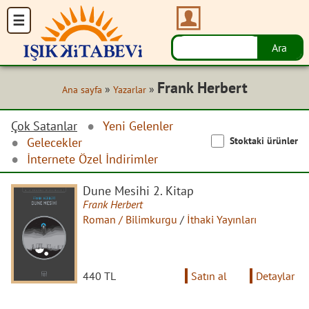
Frank Herbert
»
»
Ana sayfa
Yazarlar
Çok Satanlar
Yeni Gelenler
Stoktaki ürünler
Gelecekler
İnternete Özel İndirimler
Dune Mesihi 2. Kitap
Frank Herbert
Roman / Bilimkurgu
/
İthaki Yayınları
440 TL
Satın al
Detaylar