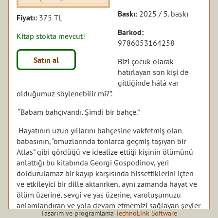
Baskı:
2025 / 5. baskı
Fiyatı:
375 TL
Barkod:
Kitap stokta mevcut!
9786053164258
Satın al
Bizi çocuk olarak
hatırlayan son kişi de
gittiğinde hâlâ var
olduğumuz söylenebilir mi?”.
“Babam bahçıvandı. Şimdi bir bahçe.”
Hayatının uzun yıllarını bahçesine vakfetmiş olan
babasının, “omuzlarında tonlarca geçmiş taşıyan bir
Atlas” gibi gördüğü ve idealize ettiği kişinin ölümünü
anlattığı bu kitabında Georgi Gospodinov, yeri
doldurulamaz bir kayıp karşısında hissettiklerini içten
ve etkileyici bir dille aktarırken, aynı zamanda hayat ve
ölüm üzerine, sevgi ve yas üzerine, varoluşumuzu
anlamlandıran ve yola devam etmemizi sağlayan şeyler
Tasarım ve programlama
TechnoLink Software
üzerine derin bir tefekküre dalıyor.