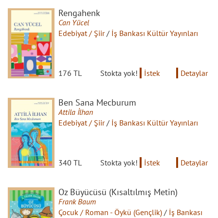
Rengahenk
Can Yücel
Edebiyat / Şiir
/
İş Bankası Kültür Yayınları
176 TL
Stokta yok!
İstek
Detaylar
Ben Sana Mecburum
Attila İlhan
Edebiyat / Şiir
/
İş Bankası Kültür Yayınları
340 TL
Stokta yok!
İstek
Detaylar
Oz Büyücüsü (Kısaltılmış Metin)
Frank Baum
Çocuk / Roman - Öykü (Gençlik)
/
İş Bankası