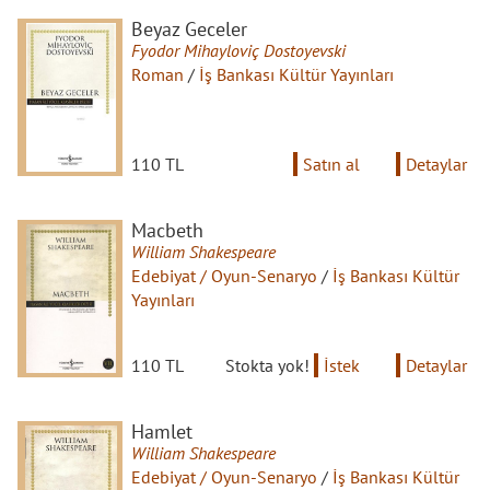
Beyaz Geceler
Fyodor Mihayloviç Dostoyevski
Roman
/
İş Bankası Kültür Yayınları
110 TL
Satın al
Detaylar
Macbeth
William Shakespeare
Edebiyat / Oyun-Senaryo
/
İş Bankası Kültür
Yayınları
110 TL
Stokta yok!
İstek
Detaylar
Hamlet
William Shakespeare
Edebiyat / Oyun-Senaryo
/
İş Bankası Kültür