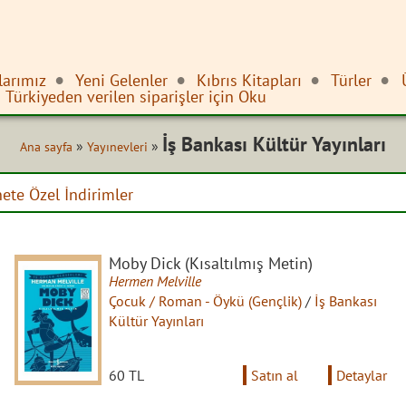
larımız
Yeni Gelenler
Kıbrıs Kitapları
Türler
Türkiyeden verilen siparişler için Oku
İş Bankası Kültür Yayınları
»
»
Ana sayfa
Yayınevleri
nete Özel İndirimler
Moby Dick (Kısaltılmış Metin)
Hermen Melville
Çocuk / Roman - Öykü (Gençlik)
/
İş Bankası
Kültür Yayınları
60 TL
Satın al
Detaylar