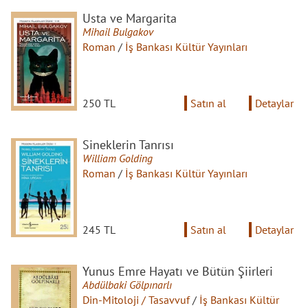
Usta ve Margarita
Mihail Bulgakov
Roman
/
İş Bankası Kültür Yayınları
250 TL
Satın al
Detaylar
Sineklerin Tanrısı
William Golding
Roman
/
İş Bankası Kültür Yayınları
245 TL
Satın al
Detaylar
Yunus Emre Hayatı ve Bütün Şiirleri
Abdülbaki Gölpınarlı
Din-Mitoloji / Tasavvuf
/
İş Bankası Kültür