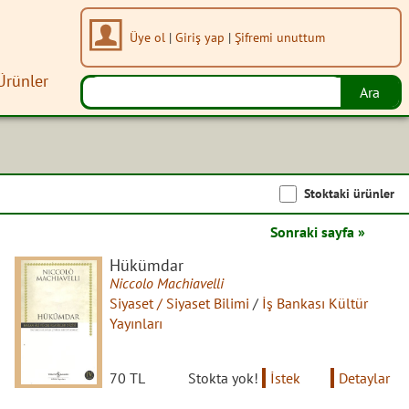
Üye ol
|
Giriş yap
|
Şifremi unuttum
Ürünler
Stoktaki ürünler
Sonraki sayfa »
Hükümdar
Niccolo Machiavelli
Siyaset / Siyaset Bilimi
/
İş Bankası Kültür
Yayınları
70 TL
Stokta yok!
İstek
Detaylar