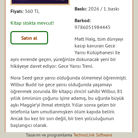
Baskı:
2026 / 1. baskı
Fiyatı:
360 TL
Barkod:
Kitap stokta mevcut!
9786051984445
Satın al
Matt Haig, tüm dünyayı
kasıp kavuran Gece
Yarısı Kütüphanesi ile
aynı evrende geçen, yüreğinize dokunacak yeni bir
hikâyeye davet ediyor: Gece Yarısı Treni.
Nora Seed gece yarısı olduğunda ölmemeyi öğrenmişti.
Wilbur Budd ise gece yarısı olduğunda yaşamayı
öğrenmek zorunda. Bir kitapçı zinciri sahibi Wilbur, 81
yıllık ömrünün çoğunu işine adamış, bu uğurda büyük
aşkı Maggie’yi ihmal etmiştir. Yıllar sonra gelen bir
telefonla tam umutlanmışken ölüm kapıda belirir.
Ancak bu kez bir son değil, bir tren yolculuğunun
başlangıcı olarak.
Tasarım ve programlama
TechnoLink Software
Wilbur bu trenle geçmişine, hayatının en karanlık ve en