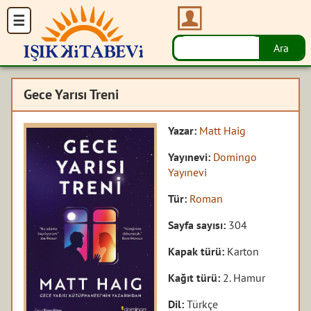
Gece Yarısı Treni
Yazar:
Matt Haig
Yayınevi:
Domingo
Yayınevi
Tür:
Roman
Sayfa sayısı:
304
Kapak türü:
Karton
Kağıt türü:
2. Hamur
Dil:
Türkçe