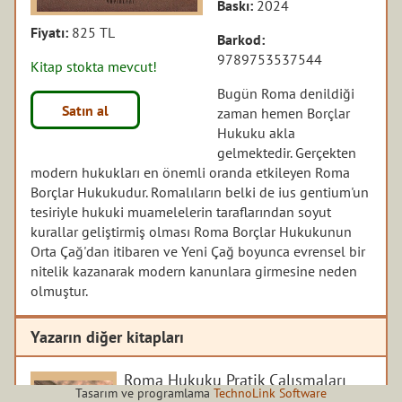
Baskı:
2024
Fiyatı:
825 TL
Barkod:
9789753537544
Kitap stokta mevcut!
Bugün Roma denildiği
Satın al
zaman hemen Borçlar
Hukuku akla
gelmektedir. Gerçekten
modern hukukları en önemli oranda etkileyen Roma
Borçlar Hukukudur. Romalıların belki de ius gentium'un
tesiriyle hukuki muamelelerin taraflarından soyut
kurallar geliştirmiş olması Roma Borçlar Hukukunun
Orta Çağ'dan itibaren ve Yeni Çağ boyunca evrensel bir
nitelik kazanarak modern kanunlara girmesine neden
olmuştur.
Yazarın diğer kitapları
Roma Hukuku Pratik Çalışmaları
Meseleleri
Tasarım ve programlama
TechnoLink Software