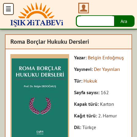
Roma Borçlar Hukuku Dersleri
Yazar:
Belgin Erdoğmuş
Yayınevi:
Der Yayınları
Tür:
Hukuk
Sayfa sayısı:
162
Kapak türü:
Karton
Kağıt türü:
2. Hamur
Dil:
Türkçe