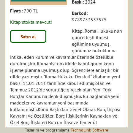
Baskı:
2024
Fiyatı:
790 TL
Barkod:
9789753537575
Kitap stokta mevcut!
Kitap, Roma Hukuku'nun
Satın al
güncelleştirilmesi
eğilimine uyulmuş,
günümüz hukuklarına
intikal eden kurum ve kavramlar üzerinde özellikle
durulmuştur. Romanist doktrinde kabul gören konu
işleme planına uyulmuş olup, öğrencilere anlaşılır bir
dilde yazılmıştır. "Roma Hukuku Dersleri" kitabının yeni
basısı 11.01.2011 tarihinde kabul edilmiş olan ve
Temmuz 2012'de yürürlüğe girecek olan Yeni Türk
Borçlar Kanunu'na denk düşmüştür. Bu bağlamda yeni
maddeler ve kavramlar yeni basımında
kullanılmıştır.Konu Başlıkları Genel Olarak Borç İlişkisi
Kavramı ve Özellikleri Borç İlişkilerinin Kaynakları ve
Özel Borç İlişkileri Borcun İfası ve Temerrüt
Tasarım ve programlama
TechnoLink Software