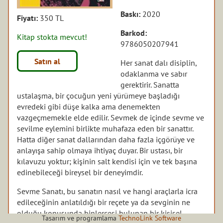
Baskı:
2020
Fiyatı:
350 TL
Barkod:
Kitap stokta mevcut!
9786050207941
Satın al
Her sanat dalı disiplin,
odaklanma ve sabır
gerektirir. Sanatta
ustalaşma, bir çocuğun yeni yürümeye başladığı
evredeki gibi düşe kalka ama denemekten
vazgeçmemekle elde edilir. Sevmek de içinde sevme ve
sevilme eylemini birlikte muhafaza eden bir sanattır.
Hatta diğer sanat dallarından daha fazla içgörüye ve
anlayışa sahip olmaya ihtiyaç duyar. Bir ustası, bir
kılavuzu yoktur; kişinin salt kendisi için ve tek başına
edinebileceği bireysel bir deneyimdir.
Sevme Sanatı, bu sanatın nasıl ve hangi araçlarla icra
edileceğinin anlatıldığı bir reçete ya da sevginin ne
olduğu konusunda binlercesi bulunan bir kişisel
Tasarım ve programlama
TechnoLink Software