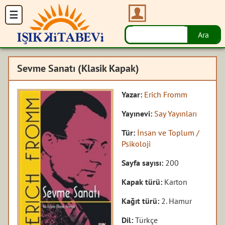
Sevme Sanatı (Klasik Kapak)
Yazar:
Erich Fromm
Yayınevi:
Say Yayınları
Tür:
İnsan ve Toplum /
Psikoloji
Sayfa sayısı:
200
Kapak türü:
Karton
Kağıt türü:
2. Hamur
Dil:
Türkçe