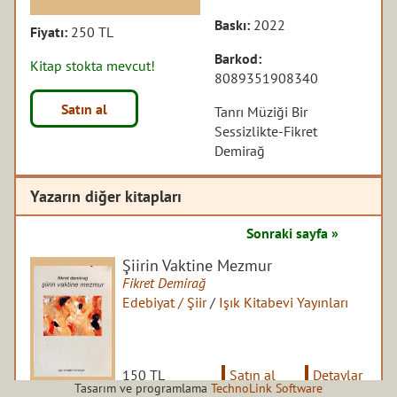
Baskı:
2022
Fiyatı:
250 TL
Barkod:
Kitap stokta mevcut!
8089351908340
Satın al
Tanrı Müziği Bir
Sessizlikte-Fikret
Demirağ
Yazarın diğer kitapları
Sonraki sayfa »
Şiirin Vaktine Mezmur
Fikret Demirağ
Edebiyat / Şiir
/
Işık Kitabevi Yayınları
150 TL
Satın al
Detaylar
Tasarım ve programlama
TechnoLink Software