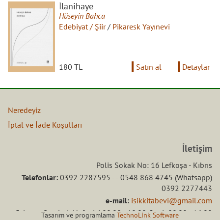
İlanihaye
Hüseyin Bahca
Edebiyat / Şiir
/
Pikaresk Yayınevi
180 TL
Satın al
Detaylar
Neredeyiz
İptal ve İade Koşulları
İletişim
Polis Sokak No: 16 Lefkoşa - Kıbrıs
Telefonlar:
0392 2287595 - - 0548 868 4745 (Whatsapp)
0392 2277443
e-mail:
isikkitabevi@gmail.com
Çalışma Saatleri: Hafta içi 08.00 - 18.00 Ctesi: 08.00 - 16.00
Tasarım ve programlama
TechnoLink Software