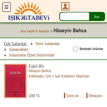
Hüseyin Bahca
»
»
Ana sayfa
Yazarlar
Çok Satanlar
Yeni Gelenler
Stoktaki ürünler
Gelecekler
İnternete Özel İndirimler
Eylül Bir
Hüseyin Bahca
Edebiyat / Şiir
/
Işık Kitabevi Yayınları
200 TL
Satın al
Detaylar