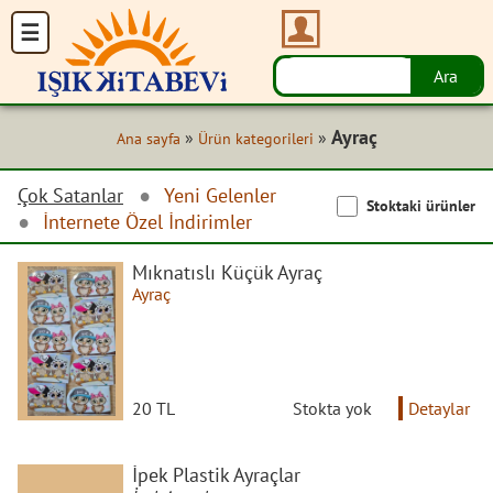
Ayraç
»
»
Ana sayfa
Ürün kategorileri
Çok Satanlar
Yeni Gelenler
Stoktaki ürünler
İnternete Özel İndirimler
Mıknatıslı Küçük Ayraç
Ayraç
20 TL
Stokta yok
Detaylar
İpek Plastik Ayraçlar