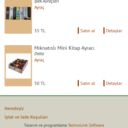
İpek Ayraçları
Ayraç
35 TL
Satın al
Detaylar
Mıknatıslı Mini Kitap Ayracı
Delta
Ayraç
50 TL
Satın al
Detaylar
Neredeyiz
İptal ve İade Koşulları
Tasarım ve programlama
TechnoLink Software