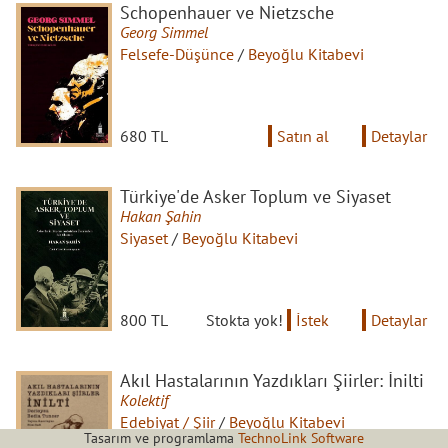
Schopenhauer ve Nietzsche
Georg Simmel
Felsefe-Düşünce
/
Beyoğlu Kitabevi
680 TL
Satın al
Detaylar
Türkiye'de Asker Toplum ve Siyaset
Hakan Şahin
Siyaset
/
Beyoğlu Kitabevi
800 TL
Stokta yok!
İstek
Detaylar
Akıl Hastalarının Yazdıkları Şiirler: İnilti
Kolektif
Edebiyat / Şiir
/
Beyoğlu Kitabevi
Tasarım ve programlama
TechnoLink Software