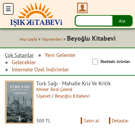
Beyoğlu Kitabevi
»
»
Ana sayfa
Yayınevleri
Çok Satanlar
Yeni Gelenler
Stoktaki ürünler
Gelecekler
İnternete Özel İndirimler
Türk Sağı - Mahalle Kriz Ve Kritik
Ahmet Tarık Çelenk
Siyaset
/
Beyoğlu Kitabevi
300 TL
Satın al
Detaylar