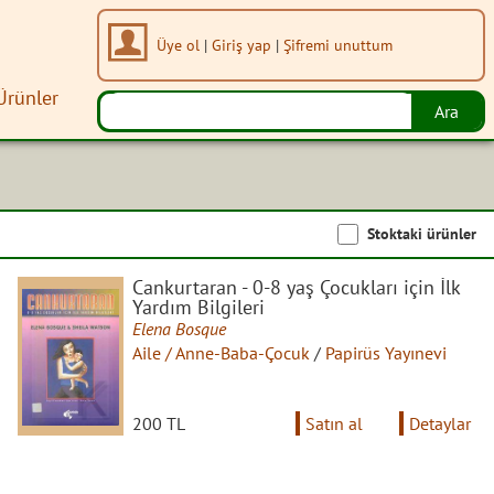
Üye ol
|
Giriş yap
|
Şifremi unuttum
Ürünler
Stoktaki ürünler
Cankurtaran - 0-8 yaş Çocukları için İlk
Yardım Bilgileri
Elena Bosque
Aile / Anne-Baba-Çocuk
/
Papirüs Yayınevi
200 TL
Satın al
Detaylar