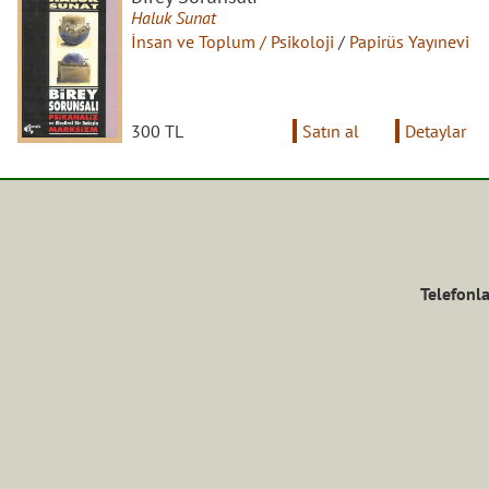
Haluk Sunat
İnsan ve Toplum / Psikoloji
/
Papirüs Yayınevi
300 TL
Satın al
Detaylar
Telefonla