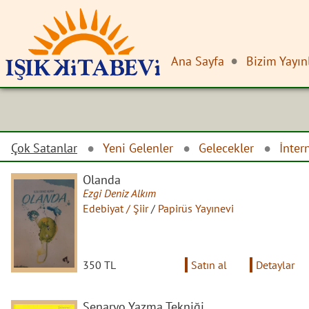
Ana Sayfa
Bizim Yayın
Çok Satanlar
Yeni Gelenler
Gelecekler
İnter
Olanda
Ezgi Deniz Alkım
Edebiyat / Şiir
/
Papirüs Yayınevi
350 TL
Satın al
Detaylar
Senaryo Yazma Tekniği