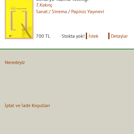
T. Kakınç
Sanat / Sinema
/
Papirüs Yayınevi
700 TL
Stokta yok!
İstek
Detaylar
Neredeyiz
İptal ve İade Koşulları