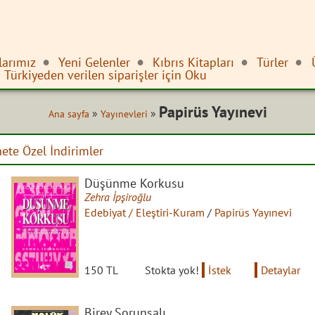
larımız
Yeni Gelenler
Kıbrıs Kitapları
Türler
Türkiyeden verilen siparişler için Oku
Papirüs Yayınevi
»
»
Ana sayfa
Yayınevleri
nete Özel İndirimler
Düşünme Korkusu
Zehra İpşiroğlu
Edebiyat / Eleştiri-Kuram
/
Papirüs Yayınevi
150 TL
Stokta yok!
İstek
Detaylar
Birey Sorunsalı