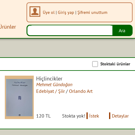
Üye ol
|
Giriş yap
|
Şifremi unuttum
Ürünler
Stoktaki ürünler
Hiçlincikler
Mehmet Gündoğan
Edebiyat / Şiir
/
Orlando Art
120 TL
Stokta yok!
İstek
Detaylar