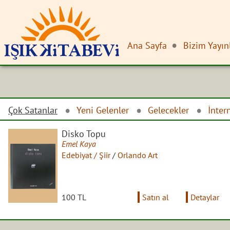
Ana Sayfa
Bizim Yayın
Çok Satanlar
Yeni Gelenler
Gelecekler
İnter
Disko Topu
Emel Kaya
Edebiyat / Şiir
/
Orlando Art
100 TL
Satın al
Detaylar