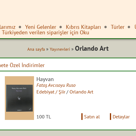
larımız
Yeni Gelenler
Kıbrıs Kitapları
Türler
Türkiyeden verilen siparişler için Oku
Orlando Art
»
»
Ana sayfa
Yayınevleri
nete Özel İndirimler
Hayvan
Fatoş Avcısoyu Ruso
Edebiyat / Şiir
/
Orlando Art
100 TL
Satın al
Detaylar