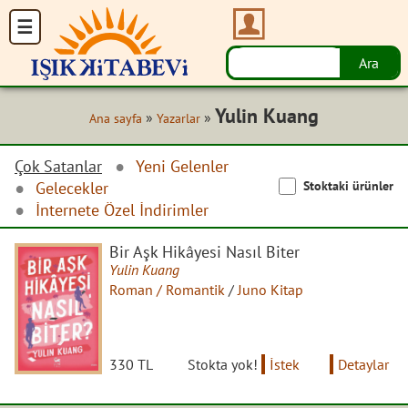
Yulin Kuang
»
»
Ana sayfa
Yazarlar
Çok Satanlar
Yeni Gelenler
Stoktaki ürünler
Gelecekler
İnternete Özel İndirimler
Bir Aşk Hikâyesi Nasıl Biter
Yulin Kuang
Roman / Romantik
/
Juno Kitap
330 TL
Stokta yok!
İstek
Detaylar