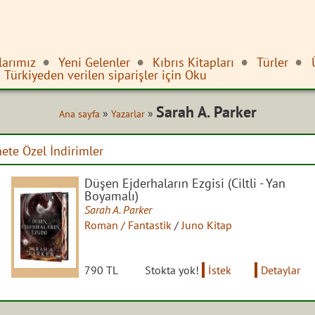
larımız
Yeni Gelenler
Kıbrıs Kitapları
Türler
Türkiyeden verilen siparişler için Oku
Sarah A. Parker
»
»
Ana sayfa
Yazarlar
nete Özel İndirimler
Düşen Ejderhaların Ezgisi (Ciltli - Yan
Boyamalı)
Sarah A. Parker
Roman / Fantastik
/
Juno Kitap
790 TL
Stokta yok!
İstek
Detaylar