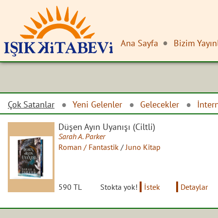
Ana Sayfa
Bizim Yayın
Çok Satanlar
Yeni Gelenler
Gelecekler
İnter
Düşen Ayın Uyanışı (Ciltli)
Sarah A. Parker
Roman / Fantastik
/
Juno Kitap
590 TL
Stokta yok!
İstek
Detaylar