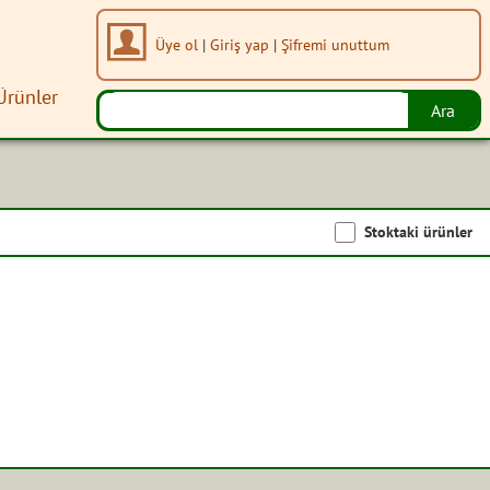
Üye ol
|
Giriş yap
|
Şifremi unuttum
Ürünler
Stoktaki ürünler