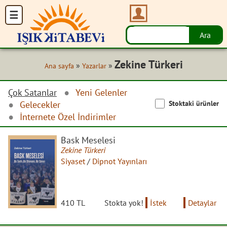
Zekine Türkeri
»
»
Ana sayfa
Yazarlar
Çok Satanlar
Yeni Gelenler
Stoktaki ürünler
Gelecekler
İnternete Özel İndirimler
Bask Meselesi
Zekine Türkeri
Siyaset
/
Dipnot Yayınları
410 TL
Stokta yok!
İstek
Detaylar