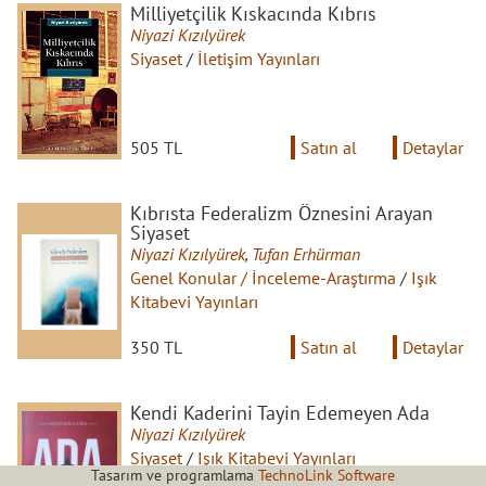
Milliyetçilik Kıskacında Kıbrıs
Niyazi Kızılyürek
Siyaset
/
İletişim Yayınları
505 TL
Satın al
Detaylar
Kıbrısta Federalizm Öznesini Arayan
Siyaset
Niyazi Kızılyürek
,
Tufan Erhürman
Genel Konular / İnceleme-Araştırma
/
Işık
Kitabevi Yayınları
350 TL
Satın al
Detaylar
Kendi Kaderini Tayin Edemeyen Ada
Niyazi Kızılyürek
Siyaset
/
Işık Kitabevi Yayınları
Tasarım ve programlama
TechnoLink Software