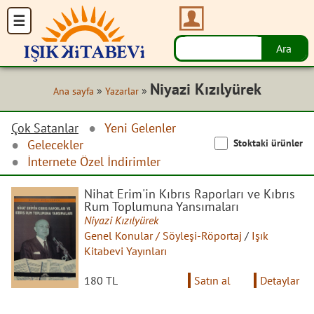
Niyazi Kızılyürek
»
»
Ana sayfa
Yazarlar
Çok Satanlar
Yeni Gelenler
Stoktaki ürünler
Gelecekler
İnternete Özel İndirimler
Nihat Erim'in Kıbrıs Raporları ve Kıbrıs
Rum Toplumuna Yansımaları
Niyazi Kızılyürek
Genel Konular / Söyleşi-Röportaj
/
Işık
Kitabevi Yayınları
180 TL
Satın al
Detaylar