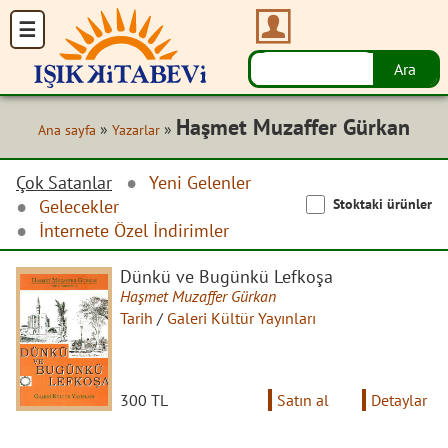
Haşmet Muzaffer Gürkan
»
»
Ana sayfa
Yazarlar
Çok Satanlar
Yeni Gelenler
Stoktaki ürünler
Gelecekler
İnternete Özel İndirimler
Dünkü ve Bugünkü Lefkoşa
Haşmet Muzaffer Gürkan
Tarih
/
Galeri Kültür Yayınları
300 TL
Satın al
Detaylar