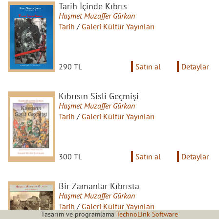
Tarih İçinde Kıbrıs
Haşmet Muzaffer Gürkan
Tarih
/
Galeri Kültür Yayınları
290 TL
Satın al
Detaylar
Kıbrısın Sisli Geçmişi
Haşmet Muzaffer Gürkan
Tarih
/
Galeri Kültür Yayınları
300 TL
Satın al
Detaylar
Bir Zamanlar Kıbrısta
Haşmet Muzaffer Gürkan
Tarih
/
Galeri Kültür Yayınları
Tasarım ve programlama
TechnoLink Software