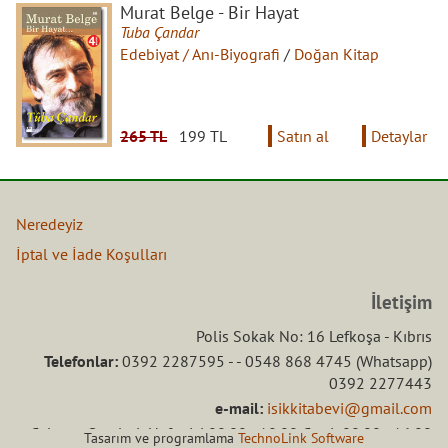
Murat Belge - Bir Hayat
Tuba Çandar
Edebiyat / Anı-Biyografi
/
Doğan Kitap
265 TL
199 TL
Satın al
Detaylar
Neredeyiz
İptal ve İade Koşulları
İletişim
Polis Sokak No: 16 Lefkoşa - Kıbrıs
Telefonlar:
0392 2287595 - - 0548 868 4745 (Whatsapp)
0392 2277443
e-mail:
isikkitabevi@gmail.com
Çalışma Saatleri: Hafta içi 08.00 - 18.00 Ctesi: 08.00 - 16.00
Tasarım ve programlama
TechnoLink Software