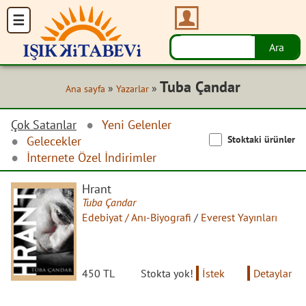
Tuba Çandar
»
»
Ana sayfa
Yazarlar
Çok Satanlar
Yeni Gelenler
Stoktaki ürünler
Gelecekler
İnternete Özel İndirimler
Hrant
Tuba Çandar
Edebiyat / Anı-Biyografi
/
Everest Yayınları
450 TL
Stokta yok!
İstek
Detaylar