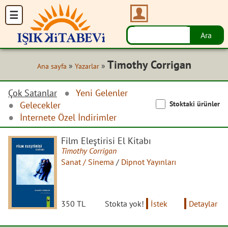
Timothy Corrigan
»
»
Ana sayfa
Yazarlar
Çok Satanlar
Yeni Gelenler
Stoktaki ürünler
Gelecekler
İnternete Özel İndirimler
Film Eleştirisi El Kitabı
Timothy Corrigan
Sanat / Sinema
/
Dipnot Yayınları
350 TL
Stokta yok!
İstek
Detaylar