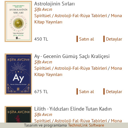
Astrolojinin Sırları
Şifa Avcın
Spiritüel / Astroloji-Fal-Rüya Tabirleri
/
Mona
Kitap Yayınları
450 TL
Satın al
Detaylar
Ay - Gecenin Gümüş Saçlı Kraliçesi
Şifa Avcın
Spiritüel / Astroloji-Fal-Rüya Tabirleri
/
Mona
Kitap Yayınları
675 TL
Satın al
Detaylar
Lilith - Yıldızları Elinde Tutan Kadın
Şifa Avcın
Spiritüel / Astroloji-Fal-Rüya Tabirleri
/
Mona
Tasarım ve programlama
TechnoLink Software
Kitap Yayınları