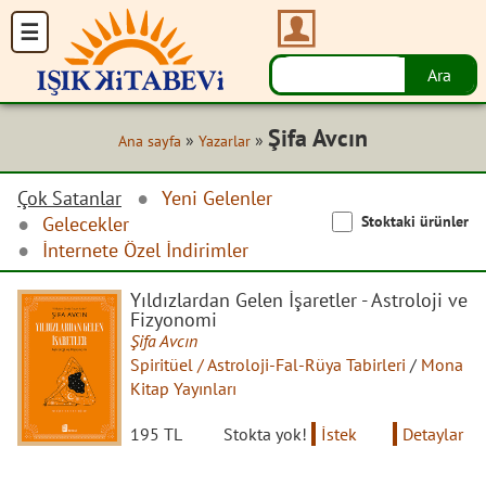
Şifa Avcın
»
»
Ana sayfa
Yazarlar
Çok Satanlar
Yeni Gelenler
Stoktaki ürünler
Gelecekler
İnternete Özel İndirimler
Yıldızlardan Gelen İşaretler - Astroloji ve
Fizyonomi
Şifa Avcın
Spiritüel / Astroloji-Fal-Rüya Tabirleri
/
Mona
Kitap Yayınları
195 TL
Stokta yok!
İstek
Detaylar