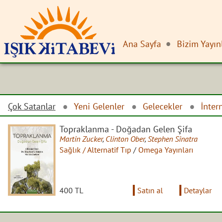
Ana Sayfa
Bizim Yayın
Çok Satanlar
Yeni Gelenler
Gelecekler
İnter
Topraklanma - Doğadan Gelen Şifa
Martin Zucker
,
Clinton Ober
,
Stephen Sinatra
Sağlık / Alternatif Tıp
/
Omega Yayınları
400 TL
Satın al
Detaylar