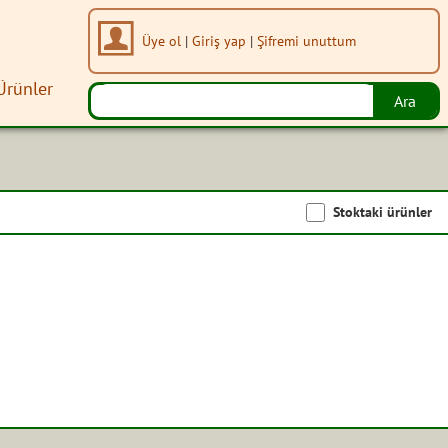
Üye ol
|
Giriş yap
|
Şifremi unuttum
Ürünler
Stoktaki ürünler