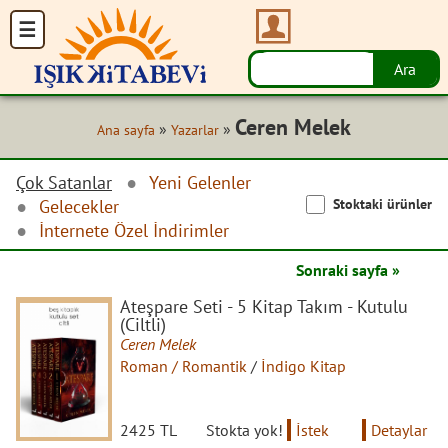
Ceren Melek
»
»
Ana sayfa
Yazarlar
Çok Satanlar
Yeni Gelenler
Stoktaki ürünler
Gelecekler
İnternete Özel İndirimler
Sonraki sayfa »
Ateşpare Seti - 5 Kitap Takım - Kutulu
(Ciltli)
Ceren Melek
Roman / Romantik
/
İndigo Kitap
2425 TL
Stokta yok!
İstek
Detaylar