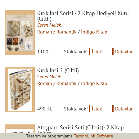
Kırık İnci Serisi - 2 Kitap Hediyeli Kutu
(Ciltli)
Ceren Melek
Roman / Romantik
/
İndigo Kitap
1100 TL
Stokta yok!
İstek
Detaylar
Kırık İnci 2 (Ciltli)
Ceren Melek
Roman / Romantik
/
İndigo Kitap
490 TL
Stokta yok!
İstek
Detaylar
Ateşpare Serisi Seti (Ciltsiz)- 2 Kitap
Takım
Tasarım ve programlama
TechnoLink Software
Ceren Melek