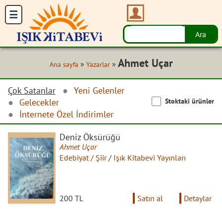
Ahmet Uçar
»
»
Ana sayfa
Yazarlar
Çok Satanlar
Yeni Gelenler
Stoktaki ürünler
Gelecekler
İnternete Özel İndirimler
Deniz Öksürüğü
Ahmet Uçar
Edebiyat / Şiir
/
Işık Kitabevi Yayınları
200 TL
Satın al
Detaylar