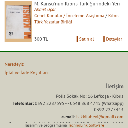
M. Kansu'nun Kıbrıs Türk Şiirindeki Yeri
Ahmet Uçar
Genel Konular / İnceleme-Araştırma
/
Kıbrıs
Türk Yazarlar Birliği
300 TL
Satın al
Detaylar
Neredeyiz
İptal ve İade Koşulları
İletişim
Polis Sokak No: 16 Lefkoşa - Kıbrıs
Telefonlar:
0392 2287595 - - 0548 868 4745 (Whatsapp)
0392 2277443
e-mail:
isikkitabevi@gmail.com
Çalışma Saatleri: Hafta içi 08.00 - 18.00 Ctesi: 08.00 - 16.00
Tasarım ve programlama
TechnoLink Software