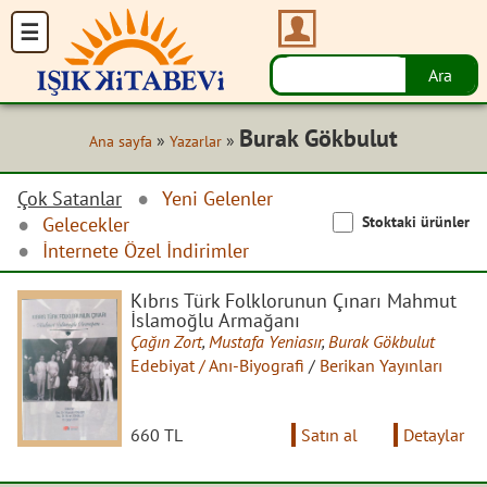
Burak Gökbulut
»
»
Ana sayfa
Yazarlar
Çok Satanlar
Yeni Gelenler
Stoktaki ürünler
Gelecekler
İnternete Özel İndirimler
Kıbrıs Türk Folklorunun Çınarı Mahmut
İslamoğlu Armağanı
Çağın Zort
,
Mustafa Yeniasır
,
Burak Gökbulut
Edebiyat / Anı-Biyografi
/
Berikan Yayınları
660 TL
Satın al
Detaylar