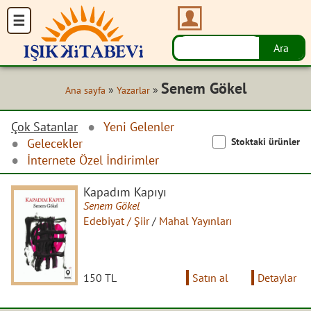
Senem Gökel
»
»
Ana sayfa
Yazarlar
Çok Satanlar
Yeni Gelenler
Stoktaki ürünler
Gelecekler
İnternete Özel İndirimler
Kapadım Kapıyı
Senem Gökel
Edebiyat / Şiir
/
Mahal Yayınları
150 TL
Satın al
Detaylar