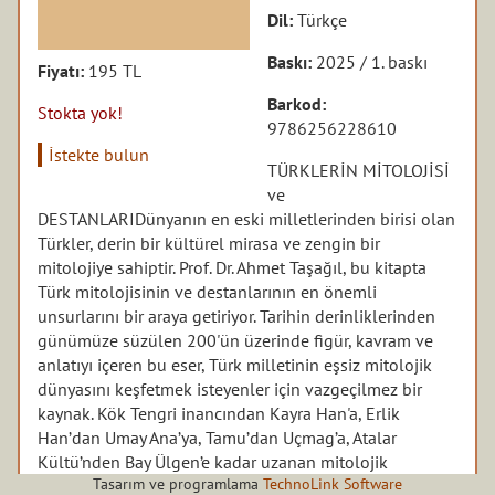
Dil:
Türkçe
Baskı:
2025 / 1. baskı
Fiyatı:
195 TL
Barkod:
Stokta yok!
9786256228610
İstekte bulun
TÜRKLERİN MİTOLOJİSİ
ve
DESTANLARI
Dünyanın en eski milletlerinden birisi olan
Türkler, derin bir kültürel mirasa ve zengin bir
mitolojiye sahiptir. Prof. Dr. Ahmet Taşağıl, bu kitapta
Türk mitolojisinin ve destanlarının en önemli
unsurlarını bir araya getiriyor. Tarihin derinliklerinden
günümüze süzülen 200'ün üzerinde figür, kavram ve
anlatıyı içeren bu eser, Türk milletinin eşsiz mitolojik
dünyasını keşfetmek isteyenler için vazgeçilmez bir
kaynak. Kök Tengri inancından Kayra Han'a, Erlik
Han’dan Umay Ana’ya, Tamu’dan Uçmag’a, Atalar
Kültü’nden Bay Ülgen’e kadar uzanan mitolojik
Tasarım ve programlama
TechnoLink Software
unsurlar; Türk destanlarının simgeleri Manas, Oğuz