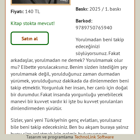
Baskı:
2025 / 1. baskı
Fiyatı:
140 TL
Barkod:
Kitap stokta mevcut!
9789750765940
Satın al
Yorulmadan beni takip
edeceğinizi
söylüyorsunuz. Fakat
arkadaşlar, yorulmadan ne demek? Yorulmamak olur
mu? Elbette yorulacaksınız. Benim sizden istediğim şey
yorulmamak değil, yorulduğunuz zaman durmadan
yürümek, yorulduğunuz dakikada da dinlenmeden beni
takip etmektir. Yorgunluk her insan, her canlı için doğal
bir durumdur. Fakat insanda yorgunluğu yenebilecek
manevi bir kuvvet vardır ki işte bu kuvvet yorulanları
dinlendirmeden yürütür.
Sizler, yani yeni Türkiye’nin genç evlatları, yorulsanız
bile beni takip edeceksiniz. Ben bu akşam buraya yalnız
bunu size anlatmak için gelmiş bulunuyorum.
Tasarım ve programlama
TechnoLink Software