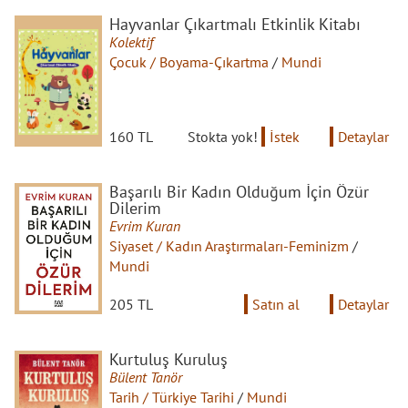
Hayvanlar Çıkartmalı Etkinlik Kitabı
Kolektif
Çocuk / Boyama-Çıkartma
/
Mundi
160 TL
Stokta yok!
İstek
Detaylar
Başarılı Bir Kadın Olduğum İçin Özür
Dilerim
Evrim Kuran
Siyaset / Kadın Araştırmaları-Feminizm
/
Mundi
205 TL
Satın al
Detaylar
Kurtuluş Kuruluş
Bülent Tanör
Tarih / Türkiye Tarihi
/
Mundi