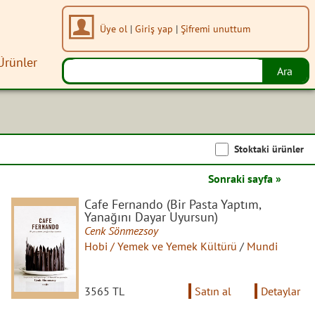
Üye ol
|
Giriş yap
|
Şifremi unuttum
Ürünler
Stoktaki ürünler
Sonraki sayfa »
Cafe Fernando (Bir Pasta Yaptım,
Yanağını Dayar Uyursun)
Cenk Sönmezsoy
Hobi / Yemek ve Yemek Kültürü
/
Mundi
3565 TL
Satın al
Detaylar