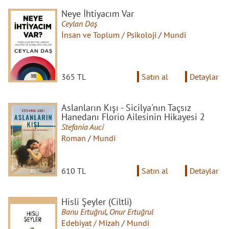
Neye İhtiyacım Var
Ceylan Daş
İnsan ve Toplum / Psikoloji
/
Mundi
365 TL
Satın al
Detaylar
Aslanların Kışı - Sicilya'nın Taçsız
Hanedanı Florio Ailesinin Hikayesi 2
Stefania Auci
Roman
/
Mundi
610 TL
Satın al
Detaylar
Hisli Şeyler (Ciltli)
Banu Ertuğrul
,
Onur Ertuğrul
Edebiyat / Mizah
/
Mundi