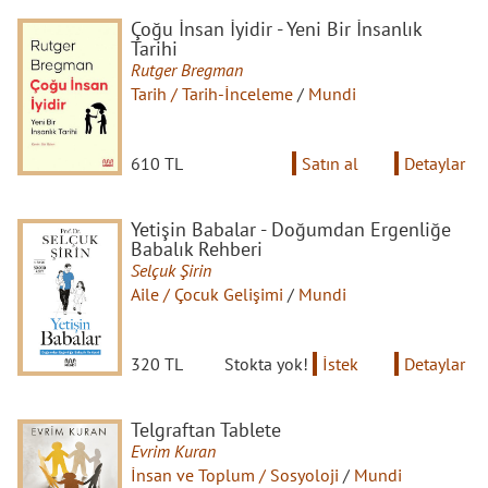
Çoğu İnsan İyidir - Yeni Bir İnsanlık
Tarihi
Rutger Bregman
Tarih / Tarih-İnceleme
/
Mundi
610 TL
Satın al
Detaylar
Yetişin Babalar - Doğumdan Ergenliğe
Babalık Rehberi
Selçuk Şirin
Aile / Çocuk Gelişimi
/
Mundi
320 TL
Stokta yok!
İstek
Detaylar
Telgraftan Tablete
Evrim Kuran
İnsan ve Toplum / Sosyoloji
/
Mundi