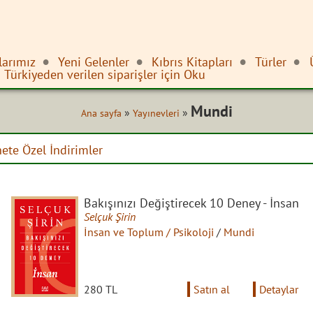
larımız
Yeni Gelenler
Kıbrıs Kitapları
Türler
Türkiyeden verilen siparişler için Oku
Mundi
»
»
Ana sayfa
Yayınevleri
nete Özel İndirimler
Bakışınızı Değiştirecek 10 Deney - İnsan
Selçuk Şirin
İnsan ve Toplum / Psikoloji
/
Mundi
280 TL
Satın al
Detaylar