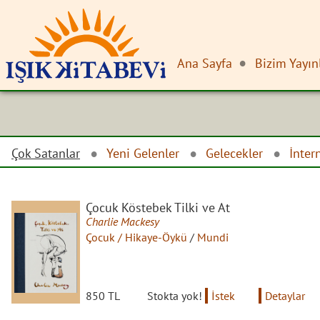
Ana Sayfa
Bizim Yayın
Çok Satanlar
Yeni Gelenler
Gelecekler
İnter
Çocuk Köstebek Tilki ve At
Charlie Mackesy
Çocuk / Hikaye-Öykü
/
Mundi
850 TL
Stokta yok!
İstek
Detaylar