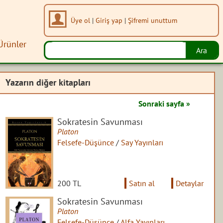
Üye ol
|
Giriş yap
|
Şifremi unuttum
Ürünler
Yazarın diğer kitapları
Sonraki sayfa »
Sokratesin Savunması
Platon
Felsefe-Düşünce
/
Say Yayınları
200 TL
Satın al
Detaylar
Sokratesin Savunması
Platon
Felsefe-Düşünce
/
Alfa Yayınları