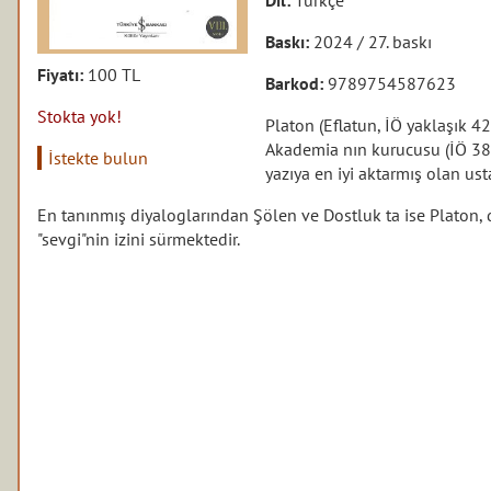
Baskı:
2024 / 27. baskı
Fiyatı:
100 TL
Barkod:
9789754587623
Stokta yok!
Platon (Eflatun, İÖ yaklaşık 4
Akademia nın kurucusu (İÖ 387
İstekte bulun
yazıya en iyi aktarmış olan usta
En tanınmış diyaloglarından Şölen ve Dostluk ta ise Platon, 
"sevgi"nin izini sürmektedir.