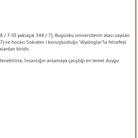
28 / 7-İÖ yaklaşık 348 / 7); Bugünkü üniversitenin atası sayılan
) ve hocası Sokrates i konuşturduğu "diyaloglar"la felsefeyi
lardan biridir.
denebilirse, İnsanlığın anlamaya çalıştığı en temel duygu