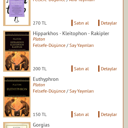
270 TL
Satın al
Detaylar
Hipparkhos - Kleitophon - Rakipler
Platon
Felsefe-Düşünce
/
Say Yayınları
200 TL
Satın al
Detaylar
Euthyphron
Platon
Felsefe-Düşünce
/
Say Yayınları
150 TL
Satın al
Detaylar
Gorgias