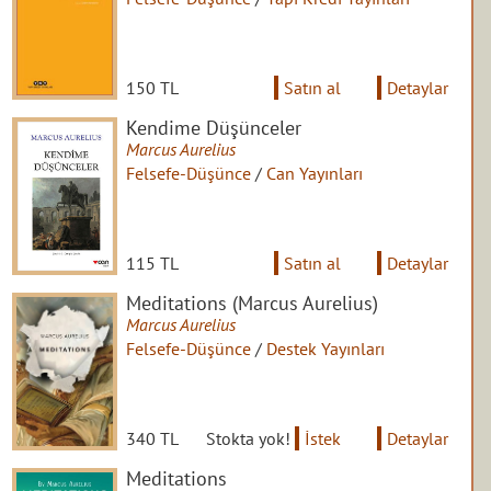
150 TL
Satın al
Detaylar
Kendime Düşünceler
Marcus Aurelius
Felsefe-Düşünce
/
Can Yayınları
115 TL
Satın al
Detaylar
Meditations (Marcus Aurelius)
Marcus Aurelius
Felsefe-Düşünce
/
Destek Yayınları
340 TL
Stokta yok!
İstek
Detaylar
Meditations