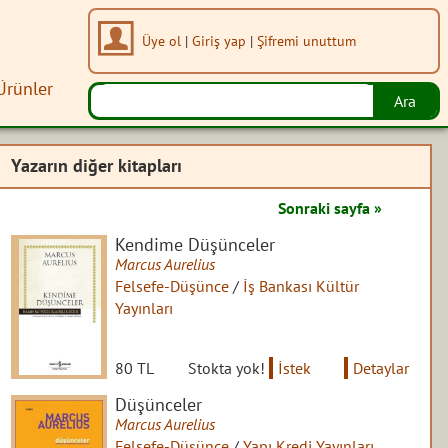
Üye ol
|
Giriş yap
|
Şifremi unuttum
Ürünler
Yazarın diğer kitapları
Sonraki sayfa »
Kendime Düşünceler
Marcus Aurelius
Felsefe-Düşünce
/
İş Bankası Kültür
Yayınları
80 TL
Stokta yok!
İstek
Detaylar
Düşünceler
Marcus Aurelius
Felsefe-Düşünce
/
Yapı Kredi Yayınları