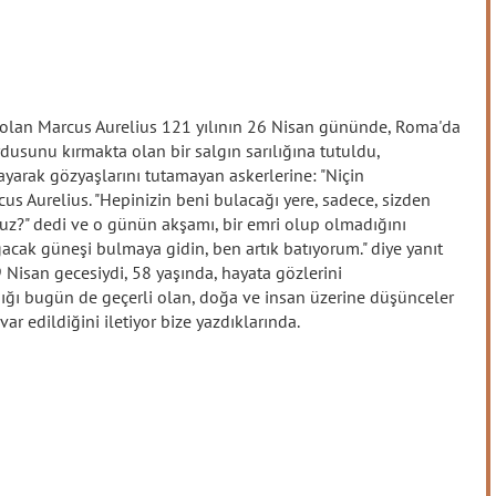
olan Marcus Aurelius 121 yılının 26 Nisan gününde, Roma'da
dusunu kırmakta olan bir salgın sarılığına tutuldu,
ayarak gözyaşlarını tutamayan askerlerine: "Niçin
us Aurelius. "Hepinizin beni bulacağı yere, sadece, sizden
uz?" dedi ve o günün akşamı, bir emri olup olmadığını
ğacak güneşi bulmaya gidin, ben artık batıyorum." diye yanıt
9 Nisan gecesiydi, 58 yaşında, hayata gözlerini
ğı bugün de geçerli olan, doğa ve insan üzerine düşünceler
var edildiğini iletiyor bize yazdıklarında.