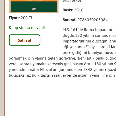
Baskı:
2016
Fiyatı:
200 TL
Barkod:
9786050205084
Kitap stokta mevcut!
M.S. 161'de Roma İmparatoru 
doğdu.180 yılının sonunda, or
Satın al
imparatorlarının öleceğini anl
ağlıyorsunuz?" diye sordu Marc
önce gittiğimi bilmiyor musun
öğrenmek için yanına gelen görevliye, "Beni artık bırakıp, do
verdi, sonra uyumak üzereymiş gibi, başını örttü. 180 yılının 
yumdu.İmparator Filozof'un günümüzden 1848 yıl önce yazdı
bulacaksınız bu kitapta. Yazar; evrende insanın yerini, ne için 