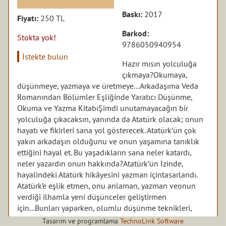
Baskı:
2017
Fiyatı:
250 TL
Barkod:
Stokta yok!
9786050940954
İstekte bulun
Hazır mısın yolculuğa
çıkmaya?Okumaya,
düşünmeye, yazmaya ve üretmeye…Arkadaşıma Veda
Romanından Bölümler Eşliğinde Yaratıcı Düşünme,
Okuma ve Yazma KitabıŞimdi unutamayacağın bir
yolculuğa çıkacaksın, yanında da Atatürk olacak; onun
hayatı ve fikirleri sana yol gösterecek. Atatürk’ün çok
yakın arkadaşın olduğunu ve onun yaşamına tanıklık
ettiğini hayal et. Bu yaşadıkların sana neler katardı,
neler yazardın onun hakkında?Atatürk’ün İzinde,
hayalindeki Atatürk hikâyesini yazman içintasarlandı.
Atatürk’e eşlik etmen, onu anlaman, yazman veonun
verdiği ilhamla yeni düşünceler geliştirmen
için...Bunları yaparken, olumlu düşünme teknikleri,
yaratıcı yazmaetkinlikleri, pek çok edebi tür ve
Tasarım ve programlama
TechnoLink Software