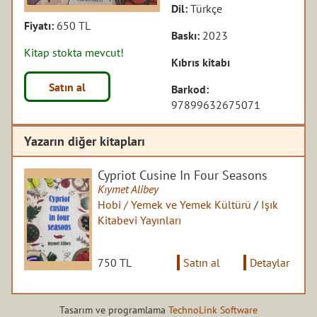
Dil:
Türkçe
Fiyatı:
650 TL
Baskı:
2023
Kitap stokta mevcut!
Kıbrıs kitabı
Satın al
Barkod:
97899632675071
Yazarın diğer kitapları
Cypriot Cusine In Four Seasons
Kıymet Alibey
Hobi / Yemek ve Yemek Kültürü
/
Işık
Kitabevi Yayınları
750 TL
Satın al
Detaylar
Tasarım ve programlama
TechnoLink Software